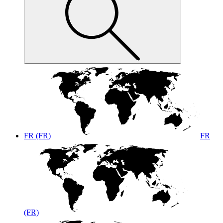
FR (FR)
FR
(FR)