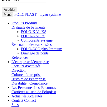
POLOPLAST - tuyau systeme
Menü
Produits
Produits
Drainage de bâtiments
POLO-KAL XS
POLO-KAL 3S
Composants système
Évacuation des eaux usées
POLO-ECO plus Premium
Drainage de ponts
Références
L`entreprise
L`entreprise
Secteurs d’activités
Direction
Culture d’entreprise
Histoire de l’entreprise
Durabilité . Compliance
Les Personnes
Les Personnes
Carrières au sein de Poloplast
Actualités
Actualités
Contact
Contact
Sites