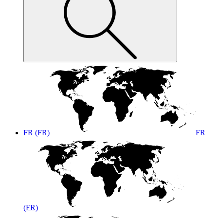
FR (FR)
FR
(FR)