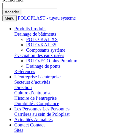
POLOPLAST - tuyau systeme
Menü
Produits
Produits
Drainage de bâtiments
POLO-KAL XS
POLO-KAL 3S
Composants système
Évacuation des eaux usées
POLO-ECO plus Premium
Drainage de ponts
Références
L`entreprise
L`entreprise
Secteurs d’activités
Direction
Culture d’entreprise
Histoire de l’entreprise
Durabilité . Compliance
Les Personnes
Les Personnes
Carrières au sein de Poloplast
Actualités
Actualités
Contact
Contact
Sites