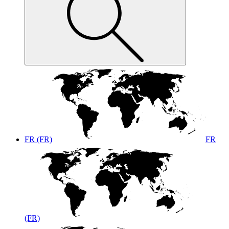
FR (FR)
FR
(FR)