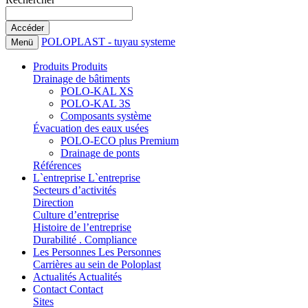
POLOPLAST - tuyau systeme
Menü
Produits
Produits
Drainage de bâtiments
POLO-KAL XS
POLO-KAL 3S
Composants système
Évacuation des eaux usées
POLO-ECO plus Premium
Drainage de ponts
Références
L`entreprise
L`entreprise
Secteurs d’activités
Direction
Culture d’entreprise
Histoire de l’entreprise
Durabilité . Compliance
Les Personnes
Les Personnes
Carrières au sein de Poloplast
Actualités
Actualités
Contact
Contact
Sites