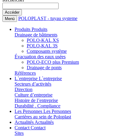
POLOPLAST - tuyau systeme
Menü
Produits
Produits
Drainage de bâtiments
POLO-KAL XS
POLO-KAL 3S
Composants système
Évacuation des eaux usées
POLO-ECO plus Premium
Drainage de ponts
Références
L`entreprise
L`entreprise
Secteurs d’activités
Direction
Culture d’entreprise
Histoire de l’entreprise
Durabilité . Compliance
Les Personnes
Les Personnes
Carrières au sein de Poloplast
Actualités
Actualités
Contact
Contact
Sites