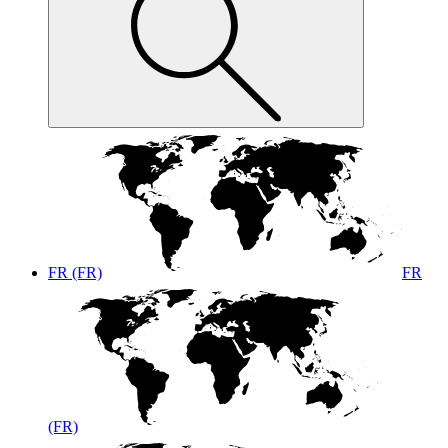
FR (FR)
FR
(FR)