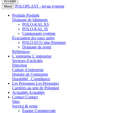
POLOPLAST - tuyau systeme
Menü
Produits
Produits
Drainage de bâtiments
POLO-KAL XS
POLO-KAL 3S
Composants système
Évacuation des eaux usées
POLO-ECO plus Premium
Drainage de ponts
Références
L`entreprise
L`entreprise
Secteurs d’activités
Direction
Culture d’entreprise
Histoire de l’entreprise
Durabilité . Compliance
Les Personnes
Les Personnes
Carrières au sein de Poloplast
Actualités
Actualités
Contact
Contact
Sites
Service & vente
Équipe Commerciale