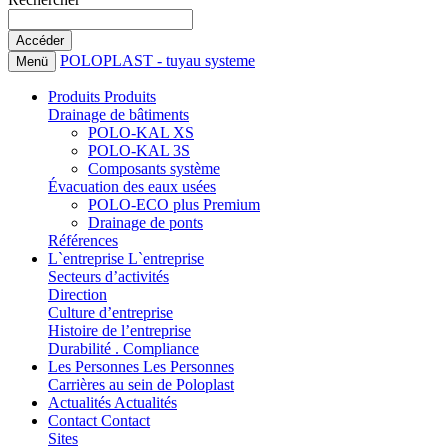
POLOPLAST - tuyau systeme
Menü
Produits
Produits
Drainage de bâtiments
POLO-KAL XS
POLO-KAL 3S
Composants système
Évacuation des eaux usées
POLO-ECO plus Premium
Drainage de ponts
Références
L`entreprise
L`entreprise
Secteurs d’activités
Direction
Culture d’entreprise
Histoire de l’entreprise
Durabilité . Compliance
Les Personnes
Les Personnes
Carrières au sein de Poloplast
Actualités
Actualités
Contact
Contact
Sites