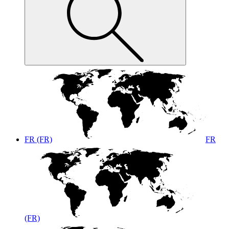
FR (FR)
FR
(FR)