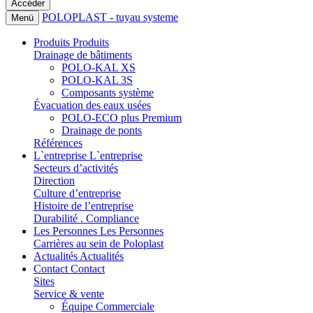
POLOPLAST - tuyau systeme
Menü
Produits
Produits
Drainage de bâtiments
POLO-KAL XS
POLO-KAL 3S
Composants système
Évacuation des eaux usées
POLO-ECO plus Premium
Drainage de ponts
Références
L`entreprise
L`entreprise
Secteurs d’activités
Direction
Culture d’entreprise
Histoire de l’entreprise
Durabilité . Compliance
Les Personnes
Les Personnes
Carrières au sein de Poloplast
Actualités
Actualités
Contact
Contact
Sites
Service & vente
Équipe Commerciale