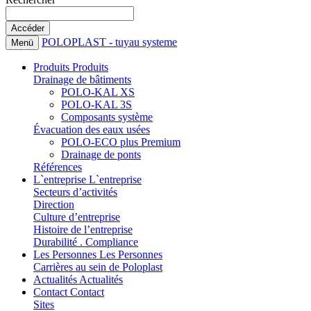
POLOPLAST - tuyau systeme
Menü
Produits
Produits
Drainage de bâtiments
POLO-KAL XS
POLO-KAL 3S
Composants système
Évacuation des eaux usées
POLO-ECO plus Premium
Drainage de ponts
Références
L`entreprise
L`entreprise
Secteurs d’activités
Direction
Culture d’entreprise
Histoire de l’entreprise
Durabilité . Compliance
Les Personnes
Les Personnes
Carrières au sein de Poloplast
Actualités
Actualités
Contact
Contact
Sites