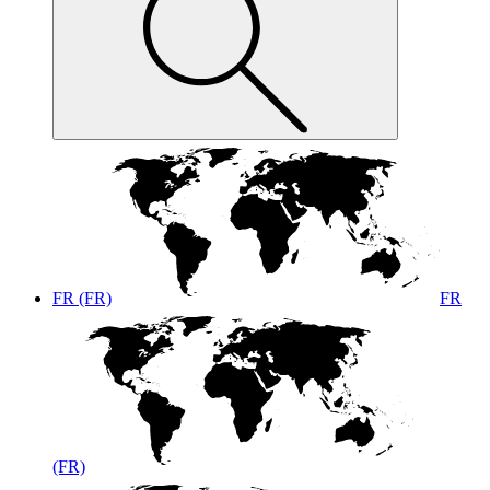
FR (FR)
FR
(FR)