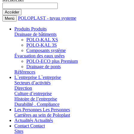
POLOPLAST - tuyau systeme
Menü
Produits
Produits
Drainage de bâtiments
POLO-KAL XS
POLO-KAL 3S
Composants système
Évacuation des eaux usées
POLO-ECO plus Premium
Drainage de ponts
Références
L`entreprise
L`entreprise
Secteurs d’activités
Direction
Culture d’entreprise
Histoire de l’entreprise
Durabilité . Compliance
Les Personnes
Les Personnes
Carrières au sein de Poloplast
Actualités
Actualités
Contact
Contact
Sites