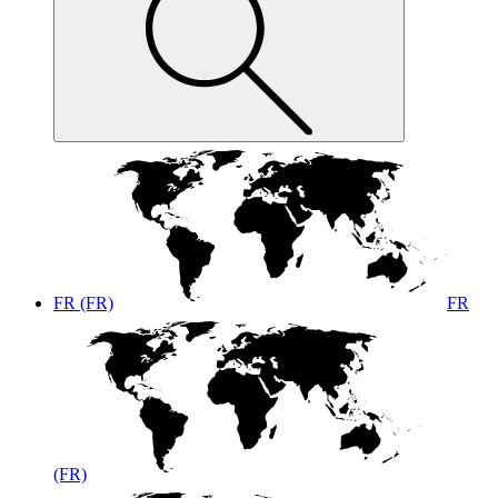
FR (FR)
FR
(FR)