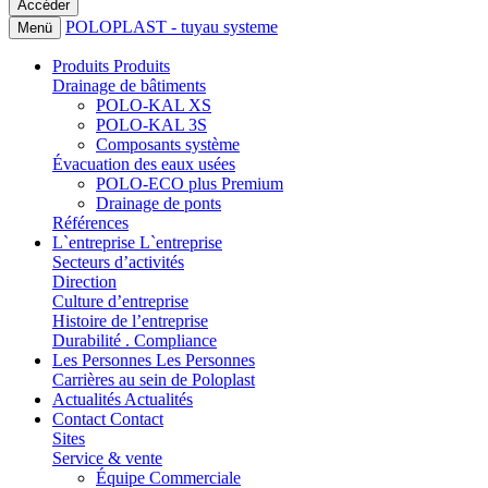
POLOPLAST - tuyau systeme
Menü
Produits
Produits
Drainage de bâtiments
POLO-KAL XS
POLO-KAL 3S
Composants système
Évacuation des eaux usées
POLO-ECO plus Premium
Drainage de ponts
Références
L`entreprise
L`entreprise
Secteurs d’activités
Direction
Culture d’entreprise
Histoire de l’entreprise
Durabilité . Compliance
Les Personnes
Les Personnes
Carrières au sein de Poloplast
Actualités
Actualités
Contact
Contact
Sites
Service & vente
Équipe Commerciale