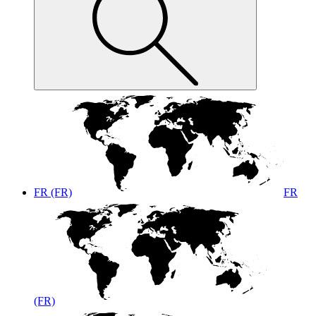
FR (FR)
FR
(FR)