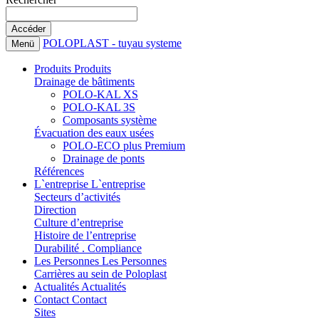
POLOPLAST - tuyau systeme
Menü
Produits
Produits
Drainage de bâtiments
POLO-KAL XS
POLO-KAL 3S
Composants système
Évacuation des eaux usées
POLO-ECO plus Premium
Drainage de ponts
Références
L`entreprise
L`entreprise
Secteurs d’activités
Direction
Culture d’entreprise
Histoire de l’entreprise
Durabilité . Compliance
Les Personnes
Les Personnes
Carrières au sein de Poloplast
Actualités
Actualités
Contact
Contact
Sites