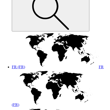
FR (FR)
FR
(FR)