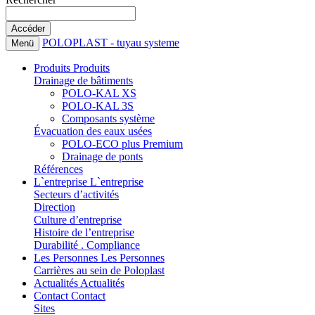
POLOPLAST - tuyau systeme
Menü
Produits
Produits
Drainage de bâtiments
POLO-KAL XS
POLO-KAL 3S
Composants système
Évacuation des eaux usées
POLO-ECO plus Premium
Drainage de ponts
Références
L`entreprise
L`entreprise
Secteurs d’activités
Direction
Culture d’entreprise
Histoire de l’entreprise
Durabilité . Compliance
Les Personnes
Les Personnes
Carrières au sein de Poloplast
Actualités
Actualités
Contact
Contact
Sites