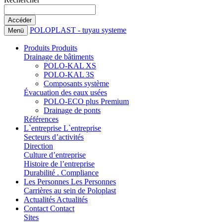
POLOPLAST - tuyau systeme
Menü
Produits
Produits
Drainage de bâtiments
POLO-KAL XS
POLO-KAL 3S
Composants système
Évacuation des eaux usées
POLO-ECO plus Premium
Drainage de ponts
Références
L`entreprise
L`entreprise
Secteurs d’activités
Direction
Culture d’entreprise
Histoire de l’entreprise
Durabilité . Compliance
Les Personnes
Les Personnes
Carrières au sein de Poloplast
Actualités
Actualités
Contact
Contact
Sites