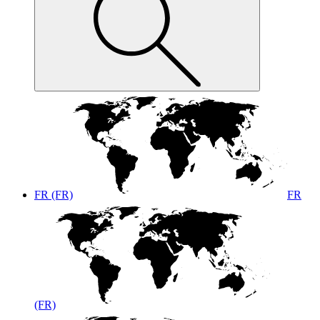
FR (FR)
FR
(FR)