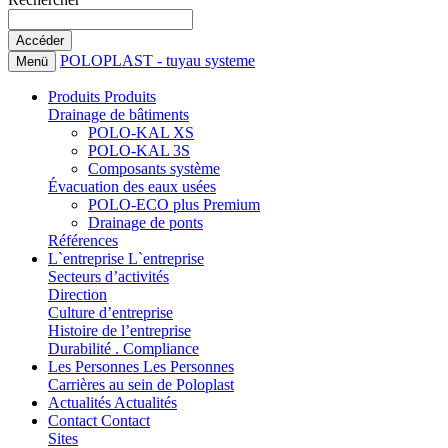
POLOPLAST - tuyau systeme
Menü
Produits
Produits
Drainage de bâtiments
POLO-KAL XS
POLO-KAL 3S
Composants système
Évacuation des eaux usées
POLO-ECO plus Premium
Drainage de ponts
Références
L`entreprise
L`entreprise
Secteurs d’activités
Direction
Culture d’entreprise
Histoire de l’entreprise
Durabilité . Compliance
Les Personnes
Les Personnes
Carrières au sein de Poloplast
Actualités
Actualités
Contact
Contact
Sites