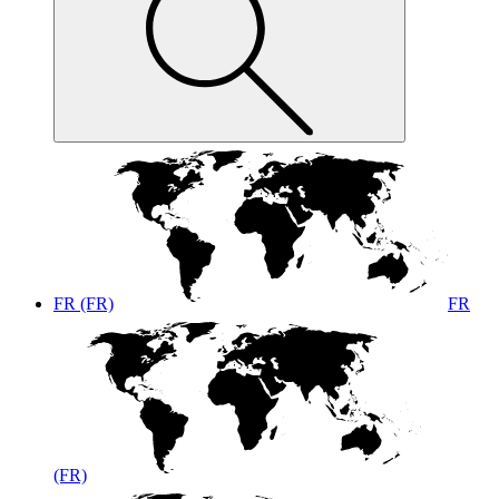
FR (FR)
FR
(FR)