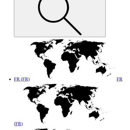
FR (FR)
FR
(FR)