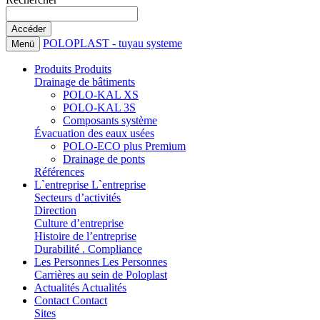
POLOPLAST - tuyau systeme
Menü
Produits
Produits
Drainage de bâtiments
POLO-KAL XS
POLO-KAL 3S
Composants système
Évacuation des eaux usées
POLO-ECO plus Premium
Drainage de ponts
Références
L`entreprise
L`entreprise
Secteurs d’activités
Direction
Culture d’entreprise
Histoire de l’entreprise
Durabilité . Compliance
Les Personnes
Les Personnes
Carrières au sein de Poloplast
Actualités
Actualités
Contact
Contact
Sites