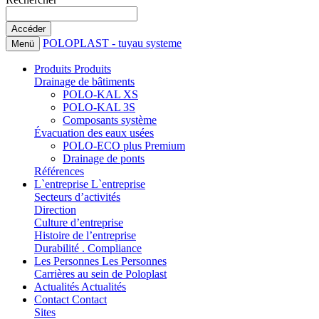
POLOPLAST - tuyau systeme
Menü
Produits
Produits
Drainage de bâtiments
POLO-KAL XS
POLO-KAL 3S
Composants système
Évacuation des eaux usées
POLO-ECO plus Premium
Drainage de ponts
Références
L`entreprise
L`entreprise
Secteurs d’activités
Direction
Culture d’entreprise
Histoire de l’entreprise
Durabilité . Compliance
Les Personnes
Les Personnes
Carrières au sein de Poloplast
Actualités
Actualités
Contact
Contact
Sites