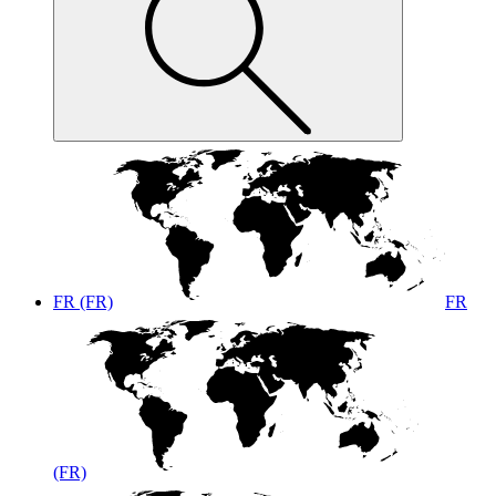
FR (FR)
FR
(FR)