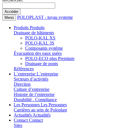
POLOPLAST - tuyau systeme
Menü
Produits
Produits
Drainage de bâtiments
POLO-KAL XS
POLO-KAL 3S
Composants système
Évacuation des eaux usées
POLO-ECO plus Premium
Drainage de ponts
Références
L`entreprise
L`entreprise
Secteurs d’activités
Direction
Culture d’entreprise
Histoire de l’entreprise
Durabilité . Compliance
Les Personnes
Les Personnes
Carrières au sein de Poloplast
Actualités
Actualités
Contact
Contact
Sites