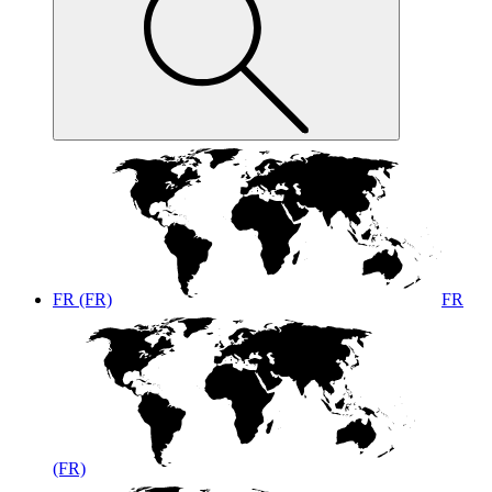
FR (FR)
FR
(FR)