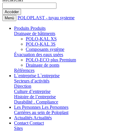
POLOPLAST - tuyau systeme
Menü
Produits
Produits
Drainage de bâtiments
POLO-KAL XS
POLO-KAL 3S
Composants système
Évacuation des eaux usées
POLO-ECO plus Premium
Drainage de ponts
Références
L`entreprise
L`entreprise
Secteurs d’activités
Direction
Culture d’entreprise
Histoire de l’entreprise
Durabilité . Compliance
Les Personnes
Les Personnes
Carrières au sein de Poloplast
Actualités
Actualités
Contact
Contact
Sites