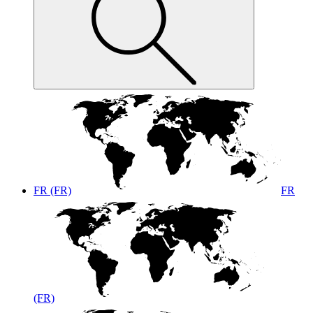
FR (FR)
FR
(FR)