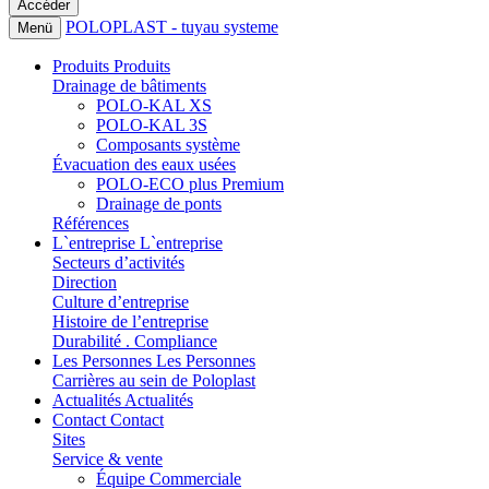
POLOPLAST - tuyau systeme
Menü
Produits
Produits
Drainage de bâtiments
POLO-KAL XS
POLO-KAL 3S
Composants système
Évacuation des eaux usées
POLO-ECO plus Premium
Drainage de ponts
Références
L`entreprise
L`entreprise
Secteurs d’activités
Direction
Culture d’entreprise
Histoire de l’entreprise
Durabilité . Compliance
Les Personnes
Les Personnes
Carrières au sein de Poloplast
Actualités
Actualités
Contact
Contact
Sites
Service & vente
Équipe Commerciale