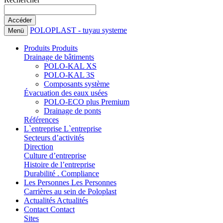
POLOPLAST - tuyau systeme
Menü
Produits
Produits
Drainage de bâtiments
POLO-KAL XS
POLO-KAL 3S
Composants système
Évacuation des eaux usées
POLO-ECO plus Premium
Drainage de ponts
Références
L`entreprise
L`entreprise
Secteurs d’activités
Direction
Culture d’entreprise
Histoire de l’entreprise
Durabilité . Compliance
Les Personnes
Les Personnes
Carrières au sein de Poloplast
Actualités
Actualités
Contact
Contact
Sites