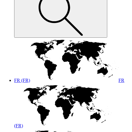
FR (FR)
FR
(FR)