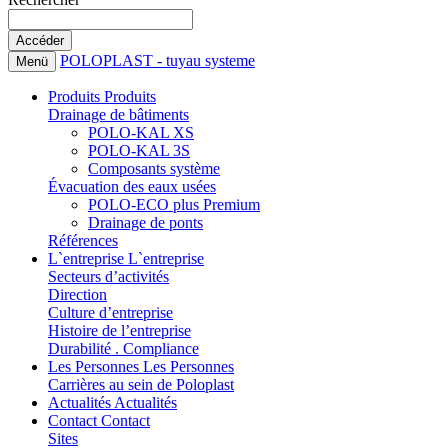
POLOPLAST - tuyau systeme
Menü
Produits
Produits
Drainage de bâtiments
POLO-KAL XS
POLO-KAL 3S
Composants système
Évacuation des eaux usées
POLO-ECO plus Premium
Drainage de ponts
Références
L`entreprise
L`entreprise
Secteurs d’activités
Direction
Culture d’entreprise
Histoire de l’entreprise
Durabilité . Compliance
Les Personnes
Les Personnes
Carrières au sein de Poloplast
Actualités
Actualités
Contact
Contact
Sites