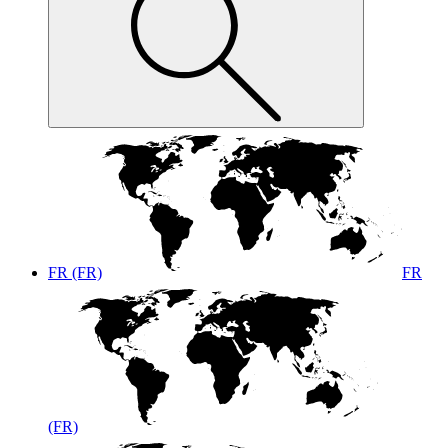
FR (FR)
FR
(FR)