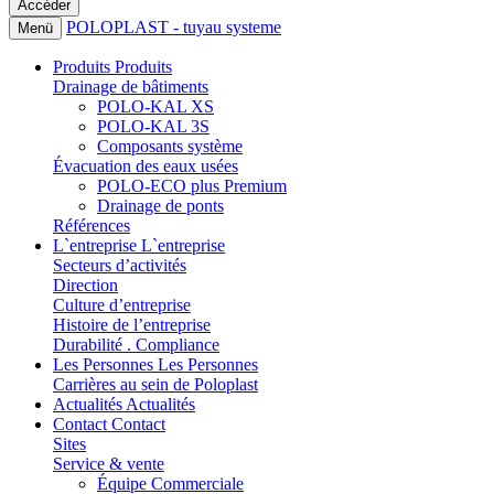
POLOPLAST - tuyau systeme
Menü
Produits
Produits
Drainage de bâtiments
POLO-KAL XS
POLO-KAL 3S
Composants système
Évacuation des eaux usées
POLO-ECO plus Premium
Drainage de ponts
Références
L`entreprise
L`entreprise
Secteurs d’activités
Direction
Culture d’entreprise
Histoire de l’entreprise
Durabilité . Compliance
Les Personnes
Les Personnes
Carrières au sein de Poloplast
Actualités
Actualités
Contact
Contact
Sites
Service & vente
Équipe Commerciale