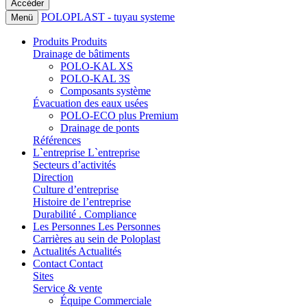
POLOPLAST - tuyau systeme
Menü
Produits
Produits
Drainage de bâtiments
POLO-KAL XS
POLO-KAL 3S
Composants système
Évacuation des eaux usées
POLO-ECO plus Premium
Drainage de ponts
Références
L`entreprise
L`entreprise
Secteurs d’activités
Direction
Culture d’entreprise
Histoire de l’entreprise
Durabilité . Compliance
Les Personnes
Les Personnes
Carrières au sein de Poloplast
Actualités
Actualités
Contact
Contact
Sites
Service & vente
Équipe Commerciale