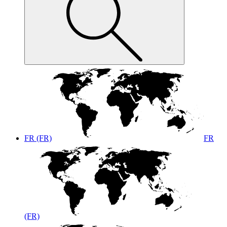
FR (FR)
FR
(FR)