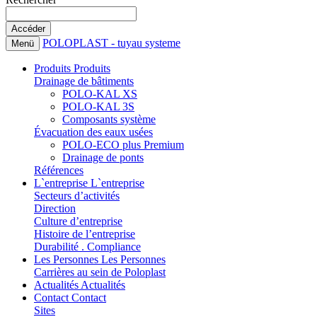
POLOPLAST - tuyau systeme
Menü
Produits
Produits
Drainage de bâtiments
POLO-KAL XS
POLO-KAL 3S
Composants système
Évacuation des eaux usées
POLO-ECO plus Premium
Drainage de ponts
Références
L`entreprise
L`entreprise
Secteurs d’activités
Direction
Culture d’entreprise
Histoire de l’entreprise
Durabilité . Compliance
Les Personnes
Les Personnes
Carrières au sein de Poloplast
Actualités
Actualités
Contact
Contact
Sites