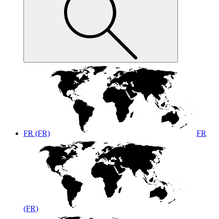
FR (FR)
FR
(FR)