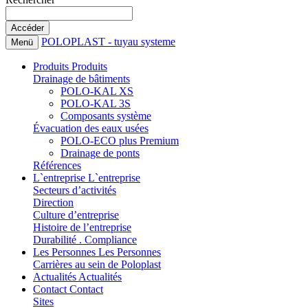
POLOPLAST - tuyau systeme
Menü
Produits
Produits
Drainage de bâtiments
POLO-KAL XS
POLO-KAL 3S
Composants système
Évacuation des eaux usées
POLO-ECO plus Premium
Drainage de ponts
Références
L`entreprise
L`entreprise
Secteurs d’activités
Direction
Culture d’entreprise
Histoire de l’entreprise
Durabilité . Compliance
Les Personnes
Les Personnes
Carrières au sein de Poloplast
Actualités
Actualités
Contact
Contact
Sites