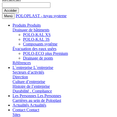
POLOPLAST - tuyau systeme
Menü
Produits
Produits
Drainage de bâtiments
POLO-KAL XS
POLO-KAL 3S
Composants système
Évacuation des eaux usées
POLO-ECO plus Premium
Drainage de ponts
Références
L`entreprise
L`entreprise
Secteurs d’activités
Direction
Culture d’entreprise
Histoire de l’entreprise
Durabilité . Compliance
Les Personnes
Les Personnes
Carrières au sein de Poloplast
Actualités
Actualités
Contact
Contact
Sites