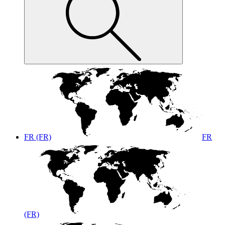
FR (FR)
FR
(FR)