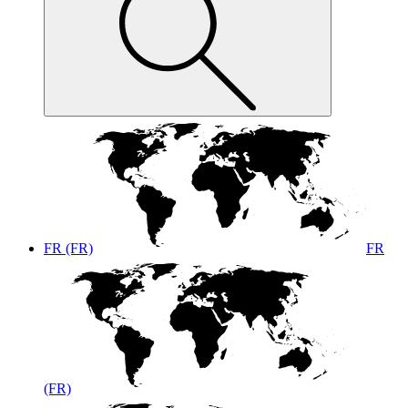
FR (FR)
FR
(FR)