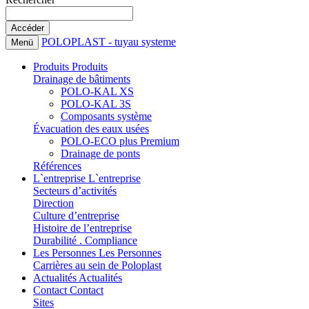
POLOPLAST - tuyau systeme
Menü
Produits
Produits
Drainage de bâtiments
POLO-KAL XS
POLO-KAL 3S
Composants système
Évacuation des eaux usées
POLO-ECO plus Premium
Drainage de ponts
Références
L`entreprise
L`entreprise
Secteurs d’activités
Direction
Culture d’entreprise
Histoire de l’entreprise
Durabilité . Compliance
Les Personnes
Les Personnes
Carrières au sein de Poloplast
Actualités
Actualités
Contact
Contact
Sites