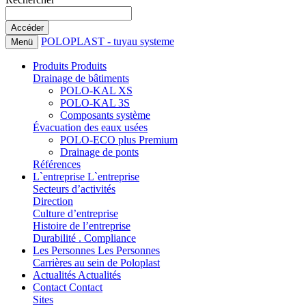
POLOPLAST - tuyau systeme
Menü
Produits
Produits
Drainage de bâtiments
POLO-KAL XS
POLO-KAL 3S
Composants système
Évacuation des eaux usées
POLO-ECO plus Premium
Drainage de ponts
Références
L`entreprise
L`entreprise
Secteurs d’activités
Direction
Culture d’entreprise
Histoire de l’entreprise
Durabilité . Compliance
Les Personnes
Les Personnes
Carrières au sein de Poloplast
Actualités
Actualités
Contact
Contact
Sites