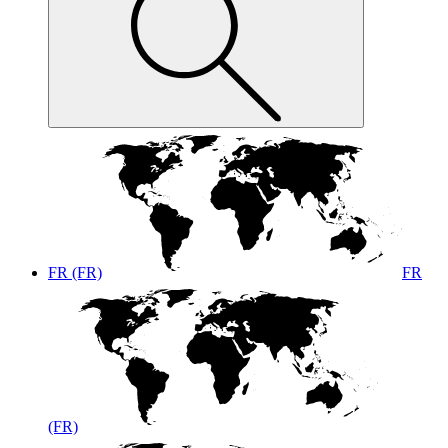
FR (FR)
FR
(FR)