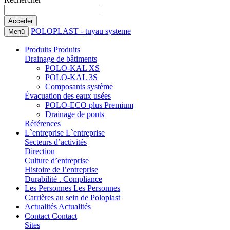
POLOPLAST - tuyau systeme
Menü
Produits
Produits
Drainage de bâtiments
POLO-KAL XS
POLO-KAL 3S
Composants système
Évacuation des eaux usées
POLO-ECO plus Premium
Drainage de ponts
Références
L`entreprise
L`entreprise
Secteurs d’activités
Direction
Culture d’entreprise
Histoire de l’entreprise
Durabilité . Compliance
Les Personnes
Les Personnes
Carrières au sein de Poloplast
Actualités
Actualités
Contact
Contact
Sites