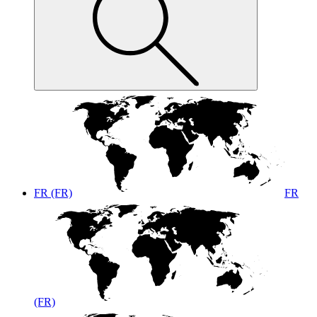
FR (FR)
FR
(FR)