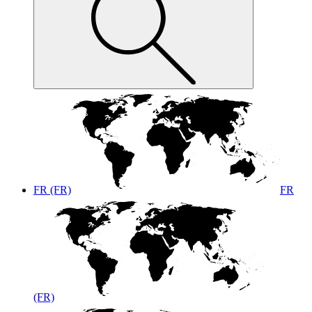
FR (FR)
FR
(FR)