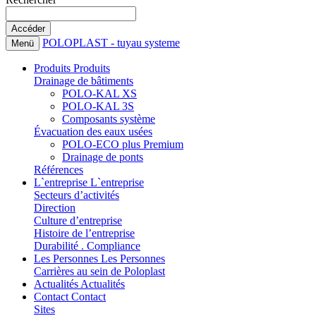
POLOPLAST - tuyau systeme
Menü
Produits
Produits
Drainage de bâtiments
POLO-KAL XS
POLO-KAL 3S
Composants système
Évacuation des eaux usées
POLO-ECO plus Premium
Drainage de ponts
Références
L`entreprise
L`entreprise
Secteurs d’activités
Direction
Culture d’entreprise
Histoire de l’entreprise
Durabilité . Compliance
Les Personnes
Les Personnes
Carrières au sein de Poloplast
Actualités
Actualités
Contact
Contact
Sites