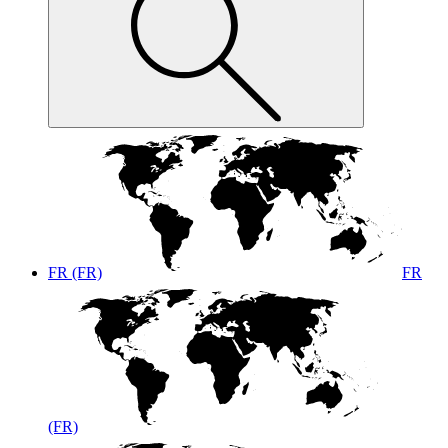
FR (FR)
FR
(FR)