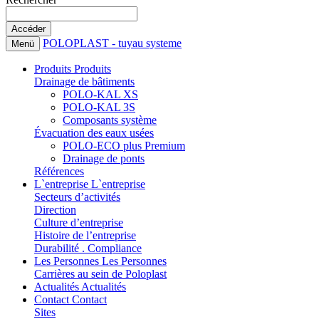
POLOPLAST - tuyau systeme
Menü
Produits
Produits
Drainage de bâtiments
POLO-KAL XS
POLO-KAL 3S
Composants système
Évacuation des eaux usées
POLO-ECO plus Premium
Drainage de ponts
Références
L`entreprise
L`entreprise
Secteurs d’activités
Direction
Culture d’entreprise
Histoire de l’entreprise
Durabilité . Compliance
Les Personnes
Les Personnes
Carrières au sein de Poloplast
Actualités
Actualités
Contact
Contact
Sites