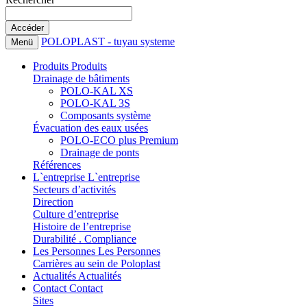
POLOPLAST - tuyau systeme
Menü
Produits
Produits
Drainage de bâtiments
POLO-KAL XS
POLO-KAL 3S
Composants système
Évacuation des eaux usées
POLO-ECO plus Premium
Drainage de ponts
Références
L`entreprise
L`entreprise
Secteurs d’activités
Direction
Culture d’entreprise
Histoire de l’entreprise
Durabilité . Compliance
Les Personnes
Les Personnes
Carrières au sein de Poloplast
Actualités
Actualités
Contact
Contact
Sites