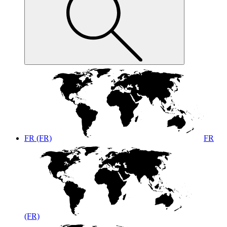
FR (FR)
FR
(FR)