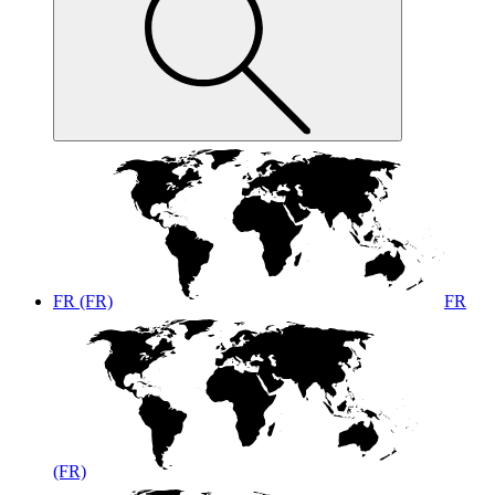
FR (FR)
FR
(FR)