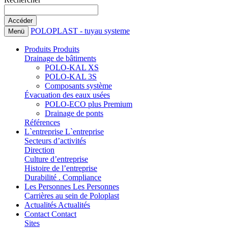
POLOPLAST - tuyau systeme
Menü
Produits
Produits
Drainage de bâtiments
POLO-KAL XS
POLO-KAL 3S
Composants système
Évacuation des eaux usées
POLO-ECO plus Premium
Drainage de ponts
Références
L`entreprise
L`entreprise
Secteurs d’activités
Direction
Culture d’entreprise
Histoire de l’entreprise
Durabilité . Compliance
Les Personnes
Les Personnes
Carrières au sein de Poloplast
Actualités
Actualités
Contact
Contact
Sites