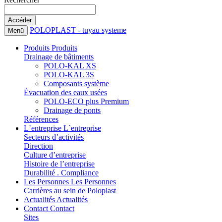
POLOPLAST - tuyau systeme
Menü
Produits
Produits
Drainage de bâtiments
POLO-KAL XS
POLO-KAL 3S
Composants système
Évacuation des eaux usées
POLO-ECO plus Premium
Drainage de ponts
Références
L`entreprise
L`entreprise
Secteurs d’activités
Direction
Culture d’entreprise
Histoire de l’entreprise
Durabilité . Compliance
Les Personnes
Les Personnes
Carrières au sein de Poloplast
Actualités
Actualités
Contact
Contact
Sites