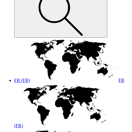
FR (FR)
FR
(FR)