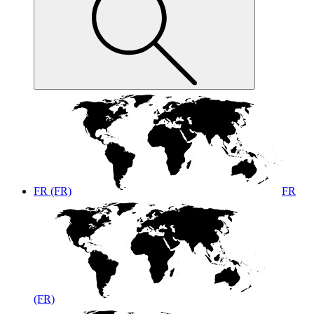
FR (FR)
FR
(FR)