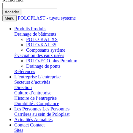
POLOPLAST - tuyau systeme
Menü
Produits
Produits
Drainage de bâtiments
POLO-KAL XS
POLO-KAL 3S
Composants système
Évacuation des eaux usées
POLO-ECO plus Premium
Drainage de ponts
Références
L`entreprise
L`entreprise
Secteurs d’activités
Direction
Culture d’entreprise
Histoire de l’entreprise
Durabilité . Compliance
Les Personnes
Les Personnes
Carrières au sein de Poloplast
Actualités
Actualités
Contact
Contact
Sites