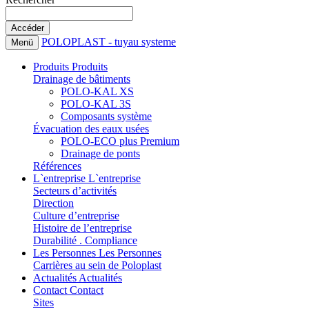
POLOPLAST - tuyau systeme
Menü
Produits
Produits
Drainage de bâtiments
POLO-KAL XS
POLO-KAL 3S
Composants système
Évacuation des eaux usées
POLO-ECO plus Premium
Drainage de ponts
Références
L`entreprise
L`entreprise
Secteurs d’activités
Direction
Culture d’entreprise
Histoire de l’entreprise
Durabilité . Compliance
Les Personnes
Les Personnes
Carrières au sein de Poloplast
Actualités
Actualités
Contact
Contact
Sites