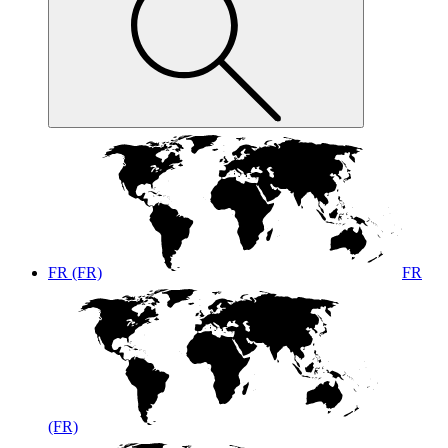
FR (FR)
FR
(FR)