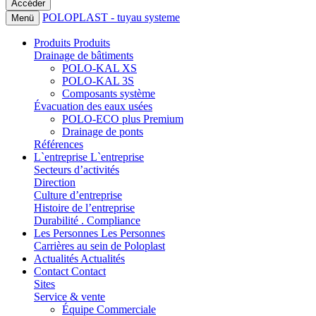
POLOPLAST - tuyau systeme
Menü
Produits
Produits
Drainage de bâtiments
POLO-KAL XS
POLO-KAL 3S
Composants système
Évacuation des eaux usées
POLO-ECO plus Premium
Drainage de ponts
Références
L`entreprise
L`entreprise
Secteurs d’activités
Direction
Culture d’entreprise
Histoire de l’entreprise
Durabilité . Compliance
Les Personnes
Les Personnes
Carrières au sein de Poloplast
Actualités
Actualités
Contact
Contact
Sites
Service & vente
Équipe Commerciale