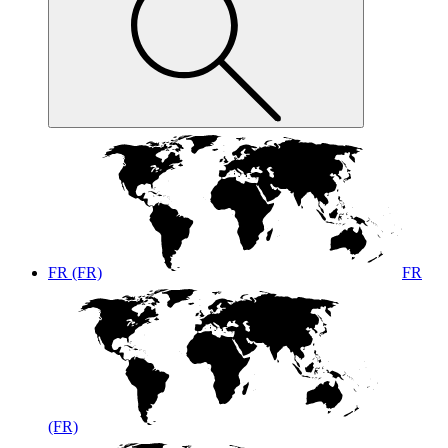
FR (FR)
FR
(FR)