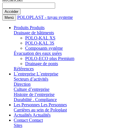
POLOPLAST - tuyau systeme
Menü
Produits
Produits
Drainage de bâtiments
POLO-KAL XS
POLO-KAL 3S
Composants système
Évacuation des eaux usées
POLO-ECO plus Premium
Drainage de ponts
Références
L`entreprise
L`entreprise
Secteurs d’activités
Direction
Culture d’entreprise
Histoire de l’entreprise
Durabilité . Compliance
Les Personnes
Les Personnes
Carrières au sein de Poloplast
Actualités
Actualités
Contact
Contact
Sites