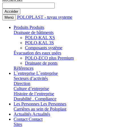
POLOPLAST - tuyau systeme
Menü
Produits
Produits
Drainage de bâtiments
POLO-KAL XS
POLO-KAL 3S
Composants système
Évacuation des eaux usées
POLO-ECO plus Premium
Drainage de ponts
Références
L`entreprise
L`entreprise
Secteurs d’activités
Direction
Culture d’entreprise
Histoire de l’entreprise
Durabilité . Compliance
Les Personnes
Les Personnes
Carrières au sein de Poloplast
Actualités
Actualités
Contact
Contact
Sites