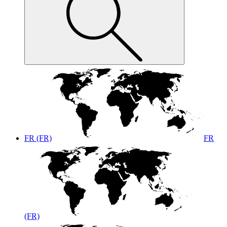
FR (FR)
FR
(FR)