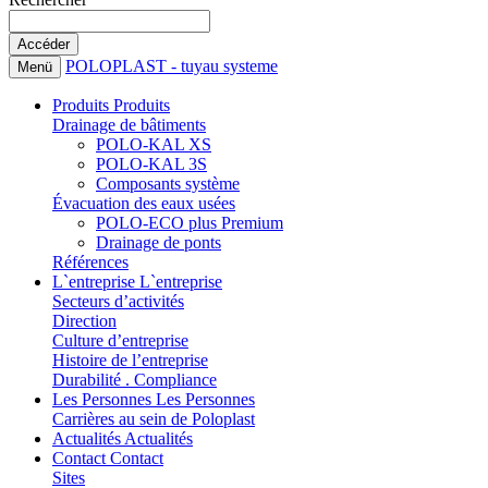
POLOPLAST - tuyau systeme
Menü
Produits
Produits
Drainage de bâtiments
POLO-KAL XS
POLO-KAL 3S
Composants système
Évacuation des eaux usées
POLO-ECO plus Premium
Drainage de ponts
Références
L`entreprise
L`entreprise
Secteurs d’activités
Direction
Culture d’entreprise
Histoire de l’entreprise
Durabilité . Compliance
Les Personnes
Les Personnes
Carrières au sein de Poloplast
Actualités
Actualités
Contact
Contact
Sites