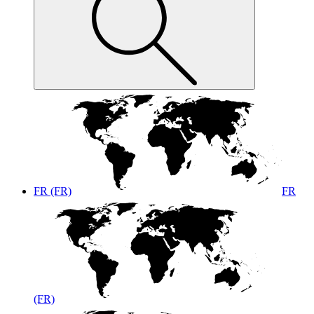
FR (FR)
FR
(FR)