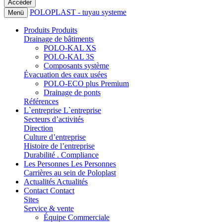
POLOPLAST - tuyau systeme
Menü
Produits
Produits
Drainage de bâtiments
POLO-KAL XS
POLO-KAL 3S
Composants système
Évacuation des eaux usées
POLO-ECO plus Premium
Drainage de ponts
Références
L`entreprise
L`entreprise
Secteurs d’activités
Direction
Culture d’entreprise
Histoire de l’entreprise
Durabilité . Compliance
Les Personnes
Les Personnes
Carrières au sein de Poloplast
Actualités
Actualités
Contact
Contact
Sites
Service & vente
Équipe Commerciale