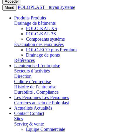
POLOPLAST - tuyau systeme
Menü
Produits
Produits
Drainage de bâtiments
POLO-KAL XS
POLO-KAL 3S
Composants système
Évacuation des eaux usées
POLO-ECO plus Premium
Drainage de ponts
Références
L`entreprise
L`entreprise
Secteurs d’activités
Direction
Culture d’entreprise
Histoire de l’entreprise
Durabilité . Compliance
Les Personnes
Les Personnes
Carrières au sein de Poloplast
Actualités
Actualités
Contact
Contact
Sites
Service & vente
Équipe Commerciale