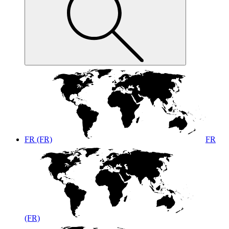
FR (FR)
FR
(FR)