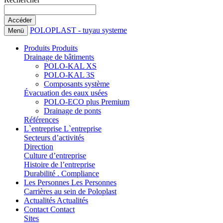
POLOPLAST - tuyau systeme
Menü
Produits
Produits
Drainage de bâtiments
POLO-KAL XS
POLO-KAL 3S
Composants système
Évacuation des eaux usées
POLO-ECO plus Premium
Drainage de ponts
Références
L`entreprise
L`entreprise
Secteurs d’activités
Direction
Culture d’entreprise
Histoire de l’entreprise
Durabilité . Compliance
Les Personnes
Les Personnes
Carrières au sein de Poloplast
Actualités
Actualités
Contact
Contact
Sites