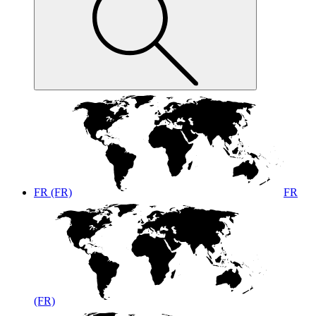
FR (FR)
FR
(FR)