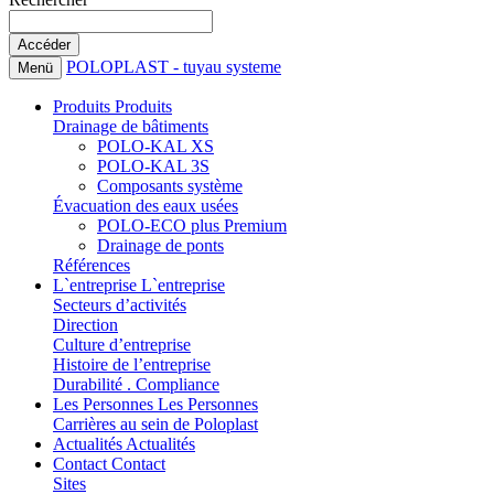
POLOPLAST - tuyau systeme
Menü
Produits
Produits
Drainage de bâtiments
POLO-KAL XS
POLO-KAL 3S
Composants système
Évacuation des eaux usées
POLO-ECO plus Premium
Drainage de ponts
Références
L`entreprise
L`entreprise
Secteurs d’activités
Direction
Culture d’entreprise
Histoire de l’entreprise
Durabilité . Compliance
Les Personnes
Les Personnes
Carrières au sein de Poloplast
Actualités
Actualités
Contact
Contact
Sites