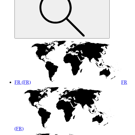
FR (FR)
FR
(FR)