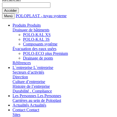
POLOPLAST - tuyau systeme
Menü
Produits
Produits
Drainage de bâtiments
POLO-KAL XS
POLO-KAL 3S
Composants système
Évacuation des eaux usées
POLO-ECO plus Premium
Drainage de ponts
Références
L`entreprise
L`entreprise
Secteurs d’activités
Direction
Culture d’entreprise
Histoire de l’entreprise
Durabilité . Compliance
Les Personnes
Les Personnes
Carrières au sein de Poloplast
Actualités
Actualités
Contact
Contact
Sites