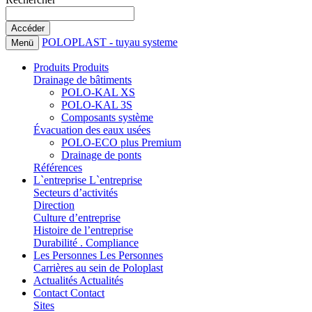
POLOPLAST - tuyau systeme
Menü
Produits
Produits
Drainage de bâtiments
POLO-KAL XS
POLO-KAL 3S
Composants système
Évacuation des eaux usées
POLO-ECO plus Premium
Drainage de ponts
Références
L`entreprise
L`entreprise
Secteurs d’activités
Direction
Culture d’entreprise
Histoire de l’entreprise
Durabilité . Compliance
Les Personnes
Les Personnes
Carrières au sein de Poloplast
Actualités
Actualités
Contact
Contact
Sites