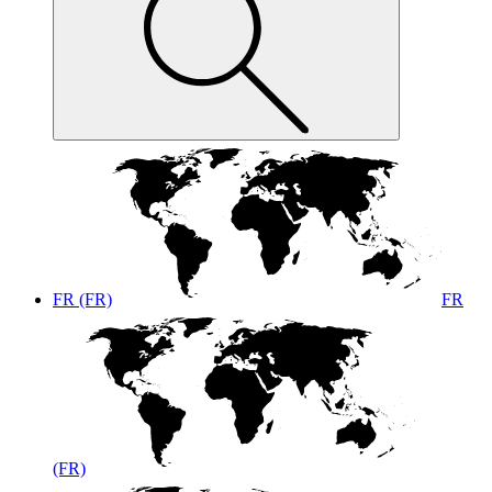
FR (FR)
FR
(FR)