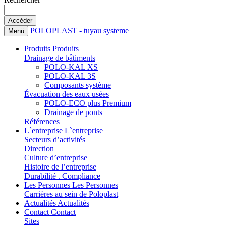
POLOPLAST - tuyau systeme
Menü
Produits
Produits
Drainage de bâtiments
POLO-KAL XS
POLO-KAL 3S
Composants système
Évacuation des eaux usées
POLO-ECO plus Premium
Drainage de ponts
Références
L`entreprise
L`entreprise
Secteurs d’activités
Direction
Culture d’entreprise
Histoire de l’entreprise
Durabilité . Compliance
Les Personnes
Les Personnes
Carrières au sein de Poloplast
Actualités
Actualités
Contact
Contact
Sites