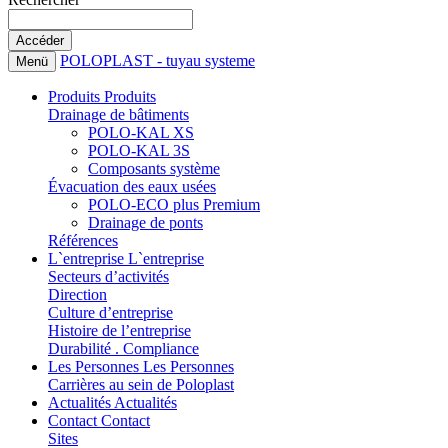
POLOPLAST - tuyau systeme
Menü
Produits
Produits
Drainage de bâtiments
POLO-KAL XS
POLO-KAL 3S
Composants système
Évacuation des eaux usées
POLO-ECO plus Premium
Drainage de ponts
Références
L`entreprise
L`entreprise
Secteurs d’activités
Direction
Culture d’entreprise
Histoire de l’entreprise
Durabilité . Compliance
Les Personnes
Les Personnes
Carrières au sein de Poloplast
Actualités
Actualités
Contact
Contact
Sites