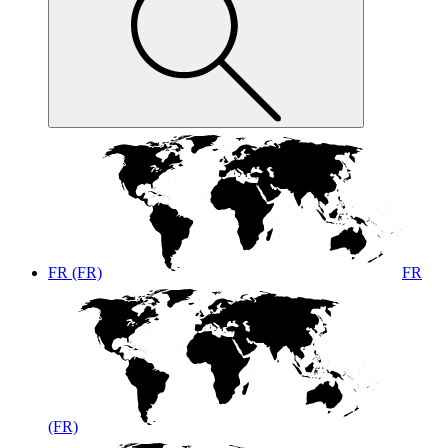
FR (FR)
FR
(FR)