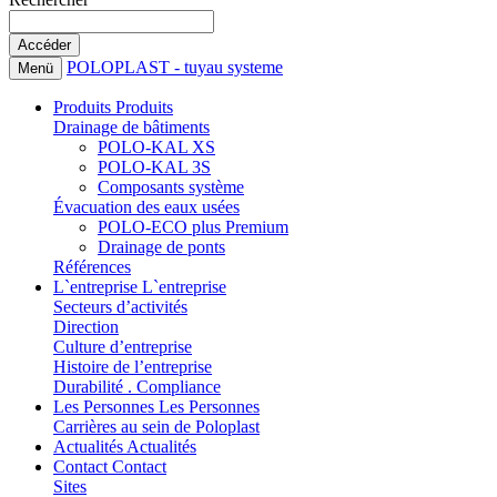
POLOPLAST - tuyau systeme
Menü
Produits
Produits
Drainage de bâtiments
POLO-KAL XS
POLO-KAL 3S
Composants système
Évacuation des eaux usées
POLO-ECO plus Premium
Drainage de ponts
Références
L`entreprise
L`entreprise
Secteurs d’activités
Direction
Culture d’entreprise
Histoire de l’entreprise
Durabilité . Compliance
Les Personnes
Les Personnes
Carrières au sein de Poloplast
Actualités
Actualités
Contact
Contact
Sites