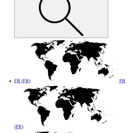
FR (FR)
FR
(FR)