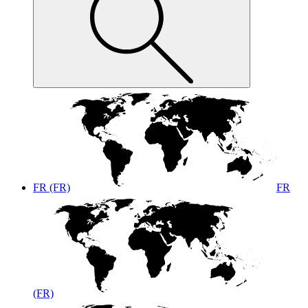
FR (FR)
FR
(FR)