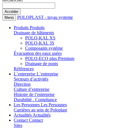
POLOPLAST - tuyau systeme
Menü
Produits
Produits
Drainage de bâtiments
POLO-KAL XS
POLO-KAL 3S
Composants système
Évacuation des eaux usées
POLO-ECO plus Premium
Drainage de ponts
Références
L`entreprise
L`entreprise
Secteurs d’activités
Direction
Culture d’entreprise
Histoire de l’entreprise
Durabilité . Compliance
Les Personnes
Les Personnes
Carrières au sein de Poloplast
Actualités
Actualités
Contact
Contact
Sites